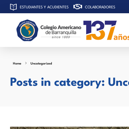
ESTUDIANTES Y ACUDIENTES
COLABORADORES
C
olegio Americano de Barranquilla
Home
Uncategorized
Posts in category: Un