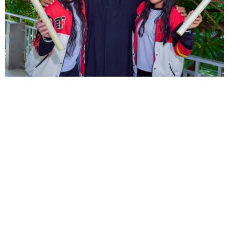
doble titulación internacional
Richmond
Solution
Advantages School
International
Dual Diploma
High School