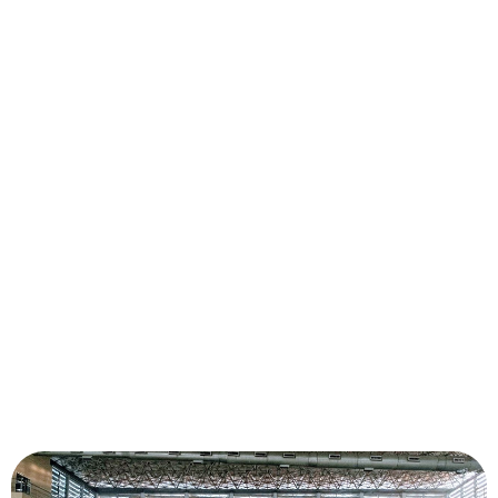
congresos,
simposios, ferias, concursos y torneos
En la Media Académica potenciamos