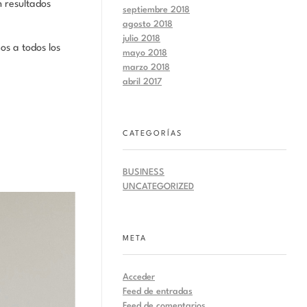
 resultados
septiembre 2018
agosto 2018
julio 2018
os a todos los
mayo 2018
marzo 2018
abril 2017
CATEGORÍAS
BUSINESS
UNCATEGORIZED
META
Acceder
Feed de entradas
Feed de comentarios