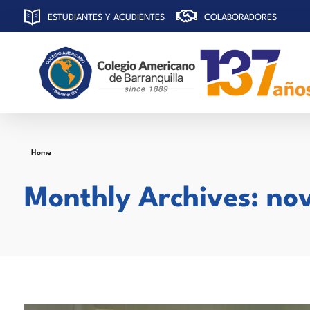
ESTUDIANTES Y ACUDIENTES
COLABORADORES
C
olegio Americano de Barranquilla
Home
Monthly Archives: no