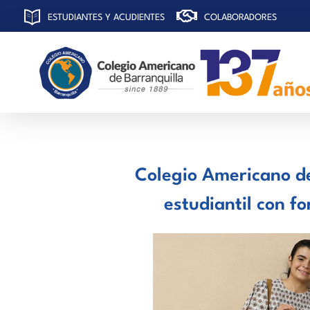
ESTUDIANTES Y ACUDIENTES
COLABORADORES
C
olegio Americano de Barranquilla
Colegio Americano de
estudiantil con f