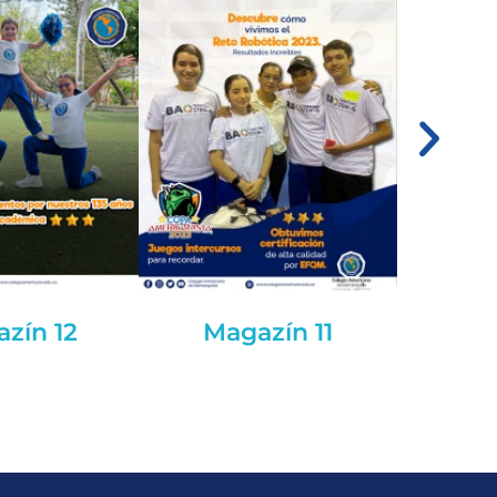
zín 12
Magazín 11
Ma