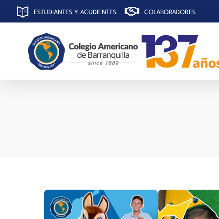
ESTUDIANTES Y ACUDIENTES
COLABORADORES
C
olegio Americano de Barranquilla