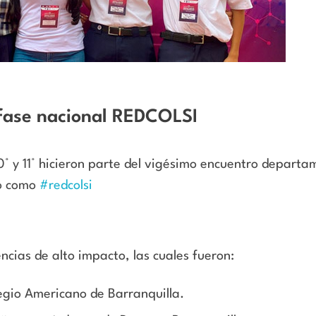
 fase nacional REDCOLSI
° y 11° hicieron parte del vigésimo encuentro departa
do como
#redcolsi
cias de alto impacto, las cuales fueron:
legio Americano de Barranquilla.