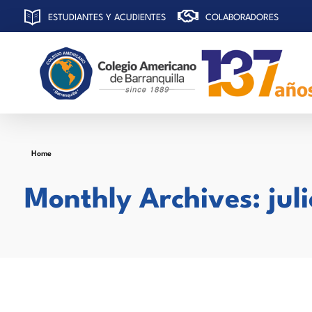
ESTUDIANTES Y ACUDIENTES
COLABORADORES
C
olegio Americano de Barranquilla
Home
Monthly Archives: jul