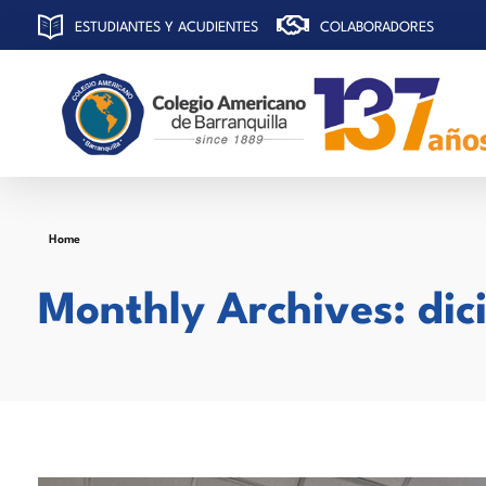
ESTUDIANTES Y ACUDIENTES
COLABORADORES
C
olegio Americano de Barranquilla
Home
Monthly Archives: di