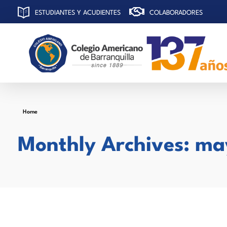
ESTUDIANTES Y ACUDIENTES
COLABORADORES
C
olegio Americano de Barranquilla
Home
Monthly Archives: ma