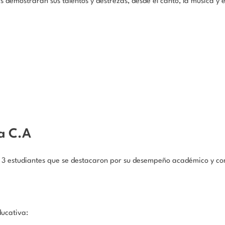
demostraran sus talentos y destrezas, desde el canto, la música y e
a C.A
s 3 estudiantes que se destacaron por su desempeño académico y con
ducativa: