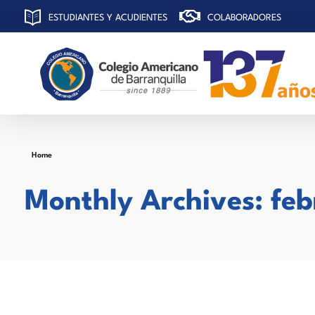
ESTUDIANTES Y ACUDIENTES
COLABORADORES
C
olegio Americano de Barranquilla
Home
Monthly Archives: fe