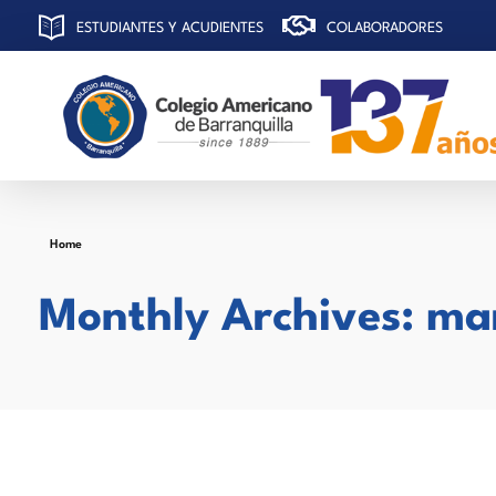
ESTUDIANTES Y ACUDIENTES
COLABORADORES
C
olegio Americano de Barranquilla
Home
Monthly Archives: ma