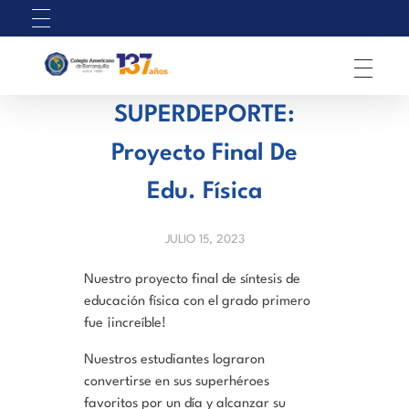
C
olegio Americano de Barranquilla
SUPERDEPORTE:
Proyecto Final De
Edu. Física
JULIO 15, 2023
Nuestro proyecto final de síntesis de
educación física con el grado primero
fue ¡increíble!
Nuestros estudiantes lograron
convertirse en sus superhéroes
favoritos por un día y alcanzar su