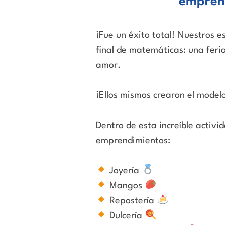
emprend
¡F
ue
un éxito total! Nuestros e
final de matemáticas: una feri
amor.
¡E
llos
mismos crearon el modelo
Den
t
ro
de esta increíble activi
emprendimientos:
J
o
yería
Man
g
os
Repos
t
ería
D
ulcer
í
a