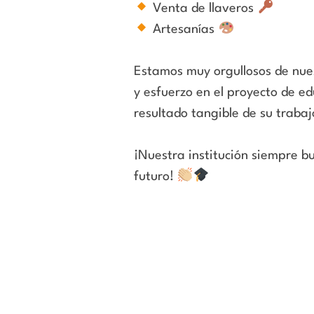
Venta
de l
l
averos
Artesanías
Estamos muy
org
u
l
losos
de nue
y esfuerzo en el proyecto de ed
resultado tangible de su trabaj
¡Nuestra
i
nst
i
t
u
c
ión
siempre bu
futuro!