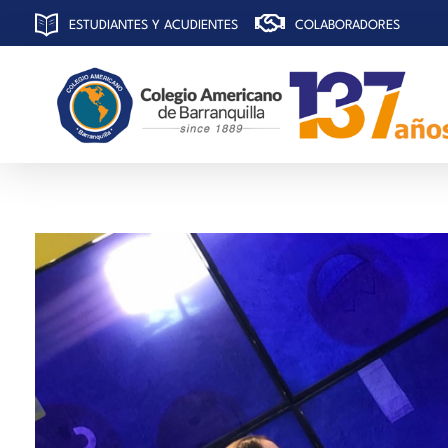
ESTUDIANTES Y ACUDIENTES
COLABORADORES
C
olegio Americano de Barranquilla