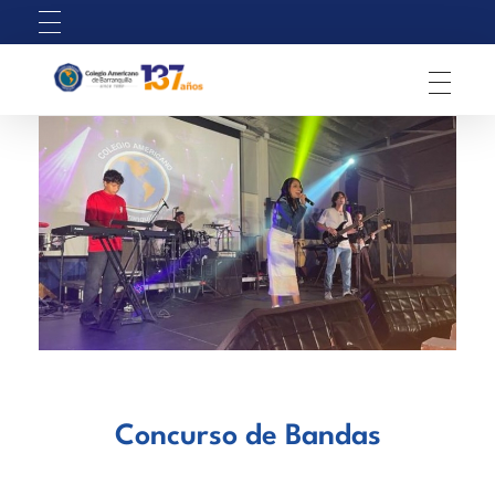
C
olegio Americano de Barranquilla
Concurso de Bandas