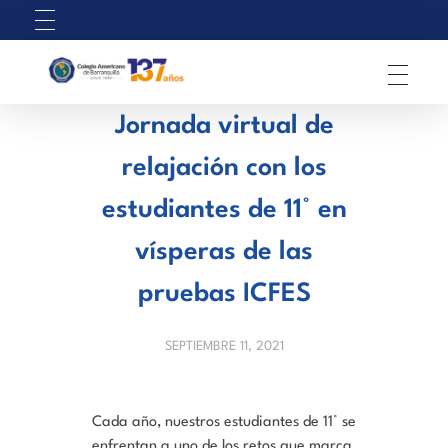
C
olegio Americano de Barranquilla
Jornada virtual de
relajación con los
estudiantes de 11° en
vísperas de las
pruebas ICFES
SEPTIEMBRE 11, 2021
Cada año, nuestros estudiantes de 11° se
enfrentan a uno de los retos que marca