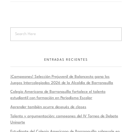
ENTRADAS RECIENTES
¡Campeones! Selección Prejuvenil de Baloncesto gana los
Juegos Intercolegiados 2026 de la Alcaldía de Barranquilla
Colegio Americano de Barranquilla fortalece el talento
estudiantil con formación en Periodismo Escolar
Aprender también ocurre después de clases
Talento y argumentación: campeones del IV Torneo de Debate
Uninorte
Estudiante del Colegio Americano de Barranquilla sobresale en