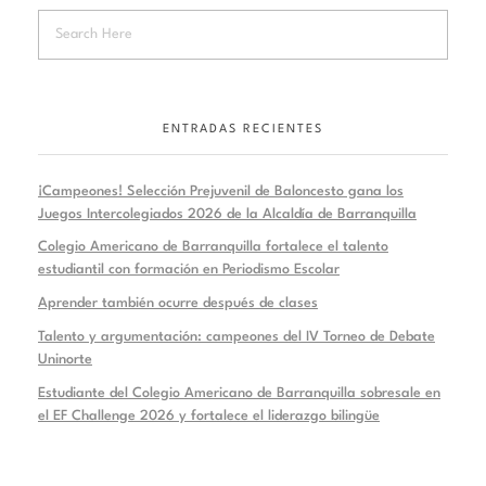
ENTRADAS RECIENTES
¡Campeones! Selección Prejuvenil de Baloncesto gana los
Juegos Intercolegiados 2026 de la Alcaldía de Barranquilla
Colegio Americano de Barranquilla fortalece el talento
estudiantil con formación en Periodismo Escolar
Aprender también ocurre después de clases
Talento y argumentación: campeones del IV Torneo de Debate
Uninorte
Estudiante del Colegio Americano de Barranquilla sobresale en
el EF Challenge 2026 y fortalece el liderazgo bilingüe