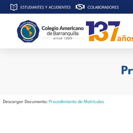
ESTUDIANTES Y ACUDIENTES
COLABORADORES
C
olegio Americano de Barranquilla
Pr
Descargar Documento:
Procedimiento de Matrículas