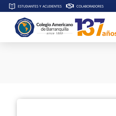
ESTUDIANTES Y ACUDIENTES
COLABORADORES
C
olegio Americano de Barranquilla