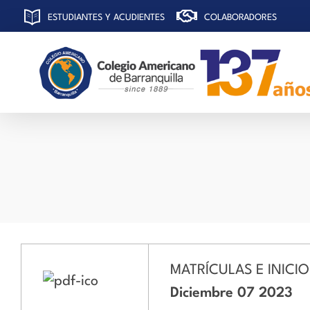
ESTUDIANTES Y ACUDIENTES
COLABORADORES
C
olegio Americano de Barranquilla
MATRÍCULAS E INICI
Diciembre 07 2023